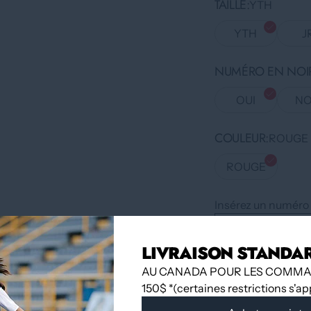
TAILLE
YTH
YTH
J
NUMÉRO EN NOIR
OUI
N
COULEUR
ROUGE
ROUGE
Insérez un numéro a
LIVRAISON STANDA
QUANTITÉ
AU CANADA POUR LES COMMA
150$ *(certaines restrictions s'a