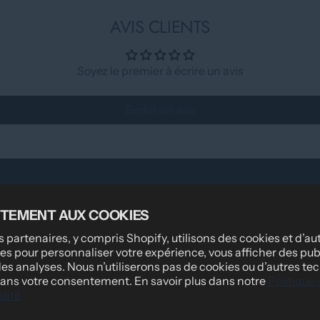
AVIS CLIENTS
Soyez le premier à écrire un avis
Écrire un avis
TEMENT AUX COOKIES
DES
INFORMATIONS LÉGALES
 partenaires, y compris Shopify, utilisons des cookies et d’au
Politique de confidentialité
es pour personnaliser votre expérience, vous afficher des publ
des analyses. Nous n’utiliserons pas de cookies ou d’autres te
ssionnelles
Conditions d'utilisation
 sans votre consentement. En savoir plus dans notre
Politique
lité
ous
Politique d'expédition