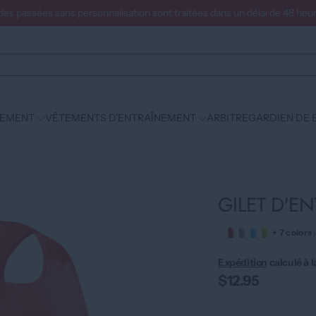
s passées sans personnalisation sont traitées dans un délai de 48 heur
PEMENT
VÊTEMENTS D'ENTRAÎNEMENT
ARBITRE
GARDIEN DE 
GILET D'E
+ 7 colors
Expédition
calculé à l
$12.95