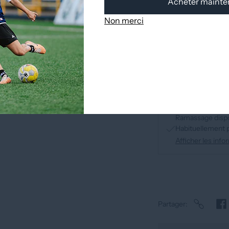
Acheter mainte
Non merci
Ramassage dispo
Habituellement 
Afficher les inf
Partager