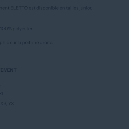
ment ELETTO est disponible en tailles junior,
 100% polyester.
hié sur la poitrine droite.
STEMENT
XL
YXL
YXS, YS