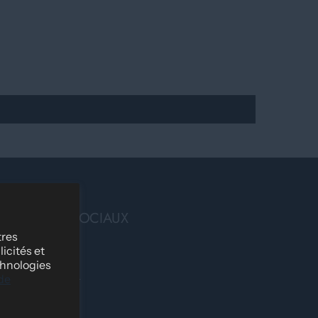
RÉSEAUX SOCIAUX
tres
Facebook
icités et
chnologies
Instagram
 de
Tik Tok