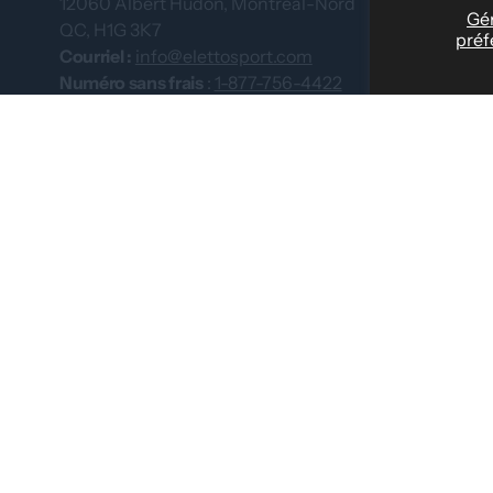
12060 Albert Hudon, Montréal-Nord
Ce que disent 
Gér
QC, H1G 3K7
préf
Tenues d'équi
Courriel :
info@elettosport.com
Guide des taill
Numéro sans frais
:
1-877-756-4422
Téléphone :
514-387-4090
Concessionna
Télécopieur :
514-387-1534
Nous contacte
Catalogues
© 2026 par Eletto Sport Inc.