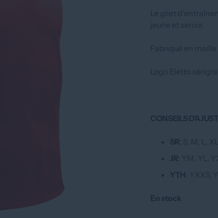
Le gilet d'entraîne
jeune et senior.
Fabriqué en maille
Logo Eletto sérigrap
CONSEILS D'AJU
SR
: S, M, L, 
JR
: YM, YL, 
YTH
: YXXS, 
En stock