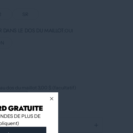
R
SR
 DANS LE DOS DU MAILLOT
OUI
ON
u dos du maillot 3,00 $ (facultatif)
RD GRATUITE
NDES DE PLUS DE
ppliquent)