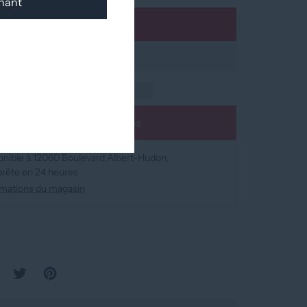
nant
Ajouter au panier
Ajouter à la liste d'envies
nible à
12060 Boulevard Albert-Hudon
prête en 24 heures
ormations du magasin