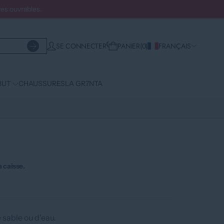
es ouvrables.
WISHLIST
SE CONNECTER
PANIER
0
FRANÇAIS
BUT
CHAUSSURES
LA GR7NTA
E
a caisse.
 sable ou d'eau.