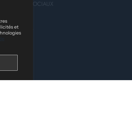
RÉSEAUX SOCIAUX
Facebook
tres
icités et
Instagram
chnologies
Tik Tok
 de
me
YouTube