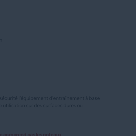
om
n
 sécurité l'équipement d'entraînement à base
 utilisation sur des surfaces dures ou
ne comprend pas les poteaux