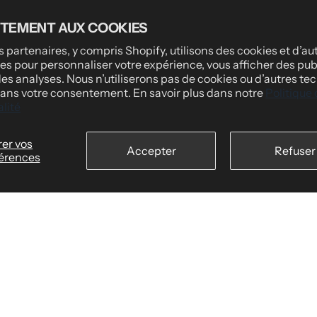
DES
INFORMATIONS LÉGALES
TEMENT AUX COOKIES
Politique de confidentialité
 partenaires, y compris Shopify, utilisons des cookies et d’au
es pour personnaliser votre expérience, vous afficher des publ
ssionnelles
Conditions d'utilisation
des analyses. Nous n’utiliserons pas de cookies ou d’autres te
ous
Politique d'expédition
 sans votre consentement. En savoir plus dans notre
Politique
lité
nos clients
Politique de retour et de rembourse
nt
pe personnalisées
er vos
Accepter
Refuser
Conditions générales de facturation
érences
es
Paiement sécurisé
ire
r