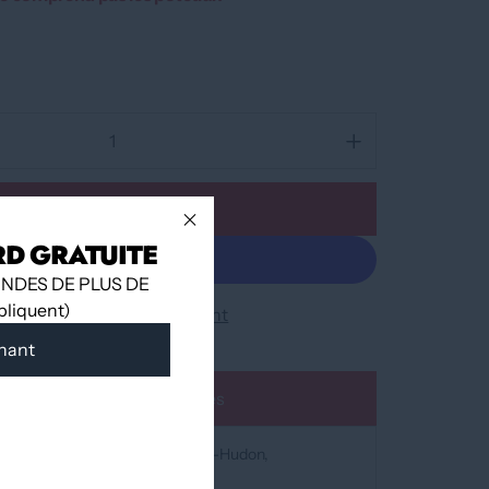
Ajouter au panier
RD GRATUITE
NDES DE PLUS DE
ppliquent)
Plus de moyens de paiement
nant
Ajouter à la liste d'envies
nible à
12060 Boulevard Albert-Hudon
prête en 24 heures