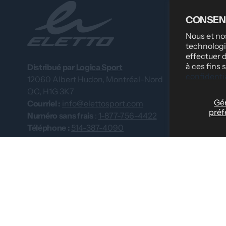
LIENS RAPI
CONSEN
Rechercher
Nous et nos
technologi
Équipes profe
effectuer 
À propos de n
à ces fins
Distribué par
Logica Sport
confidentia
12060 Albert Hudon, Montréal-Nord
Ce que disent 
QC, H1G 3K7
Tenues d'équi
Gér
Courriel :
info@elettosport.com
préf
Guide des taill
Numéro sans frais
:
1-877-756-4422
Téléphone :
514-387-4090
Concessionna
Télécopieur :
514-387-1534
Nous contacte
Catalogues