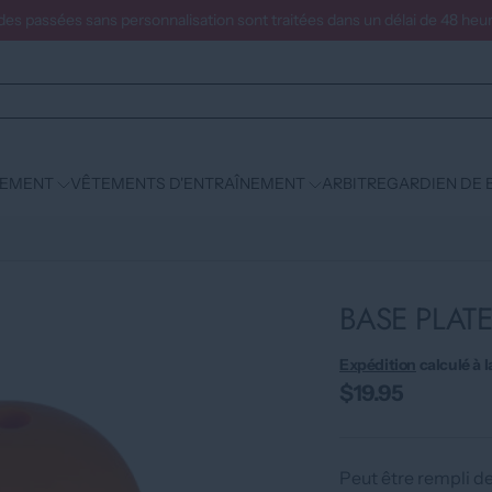
s passées sans personnalisation sont traitées dans un délai de 48 heur
PEMENT
VÊTEMENTS D'ENTRAÎNEMENT
ARBITRE
GARDIEN DE 
BASE PLAT
Expédition
calculé à l
$19.95
Peut être rempli de