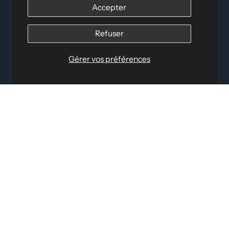
12060 Albert Hudon, Montréal-Nord QC, H1G 3K7
Accepter
Courriel :
info@elettosport.com
Numéro sans frais
:
1-877-756-4422
Refuser
Téléphone :
514-387-4090
Télécopieur :
514-387-1534
Gérer vos préférences
LIENS RAPIDES
INFORMATIONS LÉGALES
RÉSEAUX SOCIAUX
© 2026 par Eletto Sport Inc.