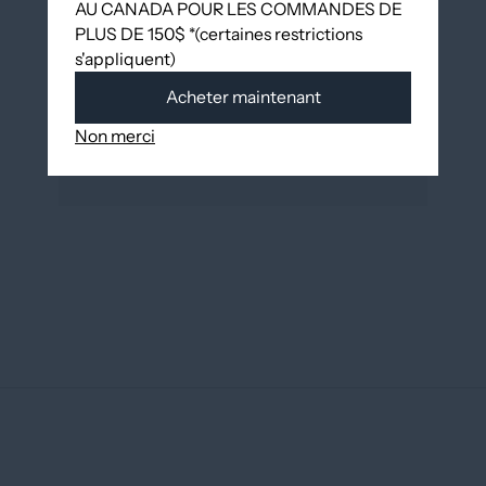
AU CANADA POUR LES COMMANDES DE
PLUS DE 150$ *(certaines restrictions
s'appliquent)
Partager
Acheter maintenant
Non merci
VOUS AIMEREZ PEUT-ÊTRE AUSSI