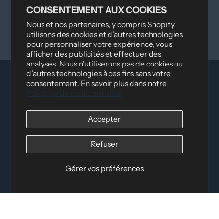
Soyez le premier à écrire un avis
CONSENTEMENT AUX COOKIES
Nous et nos partenaires, y compris Shopify,
Écrire un avis
utilisons des cookies et d’autres technologies
pour personnaliser votre expérience, vous
afficher des publicités et effectuer des
analyses. Nous n’utiliserons pas de cookies ou
d’autres technologies à ces fins sans votre
consentement. En savoir plus dans notre
Politique de confidentialité
Accepter
Refuser
Distribué par
Logica Sport
12060 Albert Hudon, Montréal-Nord QC, H1G 3K7
Courriel :
info@elettosport.com
Gérer vos préférences
Numéro sans frais
:
1-877-756-4422
Téléphone :
514-387-4090
Télécopieur :
514-387-1534
LIENS RAPIDES