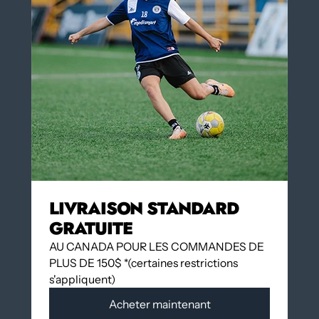
NUMÉRO EN NOIR DANS LE DOS DU
Oui
MAILLOT
Oui
Non
Insérez un numéro au dos du maillot 3,00 $
(facultatif)
QUANTITÉ
LIVRAISON STANDARD
GRATUITE
Ajouter au panier
AU CANADA POUR LES COMMANDES DE
PLUS DE 150$ *(certaines restrictions
s'appliquent)
Acheter maintenant
Plus de moyens de paiement