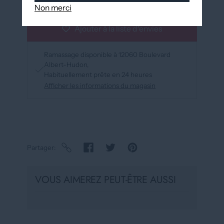
Non merci
Ajouter à la liste d'envies
Ramassage disponible à
12060 Boulevard
Albert-Hudon
Habituellement prête en 24 heures
Afficher les informations du magasin
Partager
VOUS AIMEREZ PEUT-ÊTRE AUSSI