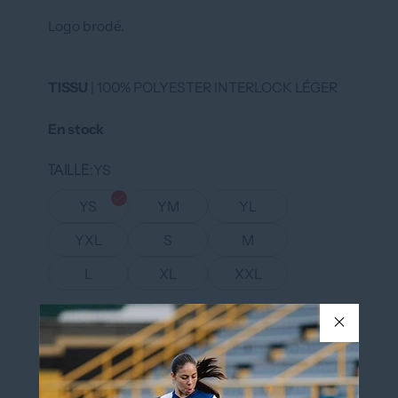
Logo brodé.
TISSU
| 100% POLYESTER INTERLOCK LÉGER
En stock
TAILLE
YS
YS
YM
YL
YXL
S
M
L
XL
XXL
COULEUR
GRIS/NOIR/BLEU ROI
GRIS/NOIR/BLEU ROI