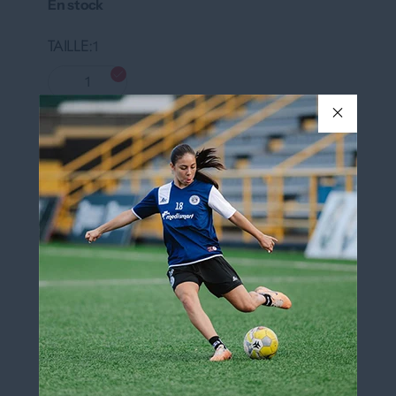
En stock
TAILLE
1
1
COULEUR
ROSE NÉON/BLANC
ROSE NÉON/BLANC
QUANTITÉ
Ajouter au panier