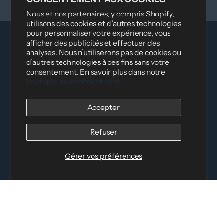
Nous et nos partenaires, y compris Shopify,
utilisons des cookies et d’autres technologies
pour personnaliser votre expérience, vous
afficher des publicités et effectuer des
analyses. Nous n’utiliserons pas de cookies ou
d’autres technologies à ces fins sans votre
consentement. En savoir plus dans notre
Politique de confidentialité
Distribué par
Logica Sport
Accepter
12060 Albert Hudon, Montréal-Nord QC, H1G 3K7
Courriel :
info@elettosport.com
Refuser
Numéro sans frais
:
1-877-756-4422
Téléphone :
514-387-4090
Gérer vos préférences
Télécopieur :
514-387-1534
LIENS RAPIDES
INFORMATIONS LÉGALES
RÉSEAUX SOCIAUX