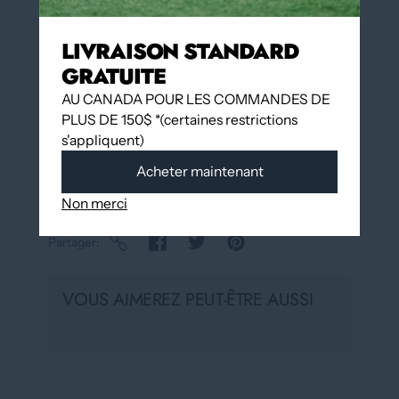
Ajouter à la liste d'envies
LIVRAISON STANDARD
GRATUITE
Ramassage disponible à
12060 Boulevard
Albert-Hudon
AU CANADA POUR LES COMMANDES DE
Habituellement prête en 24 heures
PLUS DE 150$ *(certaines restrictions
Afficher les informations du magasin
s'appliquent)
Acheter maintenant
Non merci
Partager
VOUS AIMEREZ PEUT-ÊTRE AUSSI