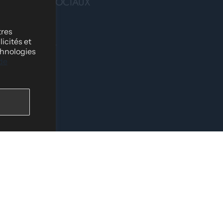
RÉSEAUX SOCIAUX
Facebook
tres
icités et
Instagram
chnologies
Tik Tok
 de
me
YouTube