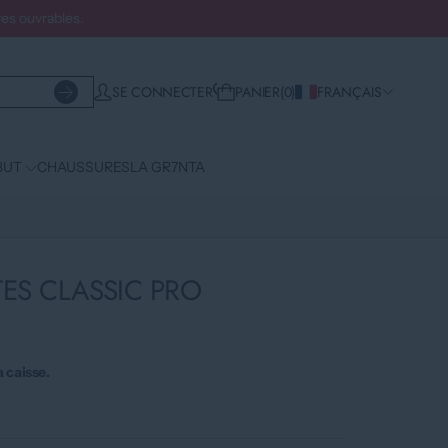
es ouvrables.
WISHLIST
SE CONNECTER
PANIER
0
FRANÇAIS
BUT
CHAUSSURES
LA GR7NTA
ES CLASSIC PRO
a caisse.