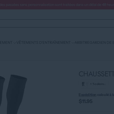
s passées sans personnalisation sont traitées dans un délai de 48 heur
PEMENT
VÊTEMENTS D'ENTRAÎNEMENT
ARBITRE
GARDIEN DE 
CHAUSSETT
›
+ 1 colors
Expédition
calculé à l
$11.95