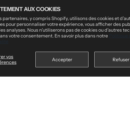
DES
INFORMATIONS LÉGALES
TEMENT AUX COOKIES
Politique de confidentialité
 partenaires, y compris Shopify, utilisons des cookies et d’au
es pour personnaliser votre expérience, vous afficher des publ
ssionnelles
Conditions d'utilisation
des analyses. Nous n’utiliserons pas de cookies ou d’autres te
ous
Politique d'expédition
 sans votre consentement. En savoir plus dans notre
Politique
lité
nos clients
Politique de retour et de rembourse
nt
pe personnalisées
er vos
Accepter
Refuser
Conditions générales de facturation
érences
es
Paiement sécurisé
ire
r