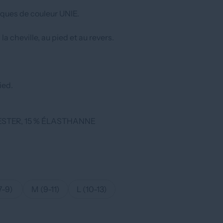
ques de couleur UNIE.
la cheville, au pied et au revers.
ied.
YESTER, 15 % ÉLASTHANNE
7-9)
M (9-11)
L (10-13)