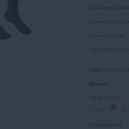
Chaussettes classi
Soutien élastique à 
Léger et durable.
Logo Eletto sur le p
TISSU
| 85 % POL
En stock
TAILLE
XS (5-7)
XS (5-7)
S (
COULEUR
NOIR