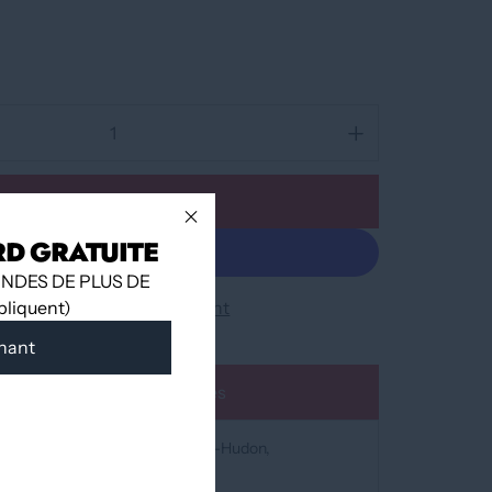
Ajouter au panier
RD GRATUITE
NDES DE PLUS DE
ppliquent)
Plus de moyens de paiement
nant
Ajouter à la liste d'envies
nible à
12060 Boulevard Albert-Hudon
prête en 24 heures