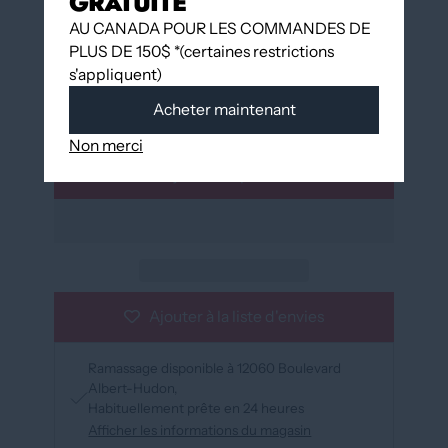
GRATUITE
AU CANADA POUR LES COMMANDES DE
En stock
PLUS DE 150$ *(certaines restrictions
s'appliquent)
QUANTITÉ
Acheter maintenant
Non merci
Ajouter au panier
Ajouter à la liste d'envies
Ramassage disponible à
12060 Boulevard
Albert-Hudon
Habituellement prête en 24 heures
Afficher les informations du magasin